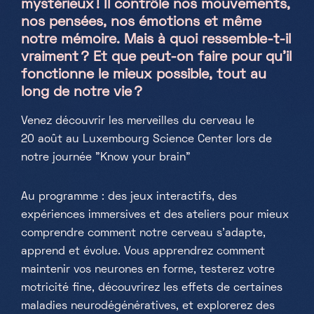
mystérieux ! Il contrôle nos mouvements,
nos pensées, nos émotions et même
Samedi, Dimanche & jours fériés
notre mémoire. Mais à quoi ressemble-t-il
10h-18h
vraiment ? Et que peut-on faire pour qu’il
fonctionne le mieux possible, tout au
long de notre vie ?
Venez découvrir les merveilles du cerveau le
20 août au Luxembourg Science Center lors de
notre journée "Know your brain"
Au programme : des jeux interactifs, des
expériences immersives et des ateliers pour mieux
comprendre comment notre cerveau s’adapte,
apprend et évolue. Vous apprendrez comment
maintenir vos neurones en forme, testerez votre
motricité fine, découvrirez les effets de certaines
maladies neurodégénératives, et explorerez des