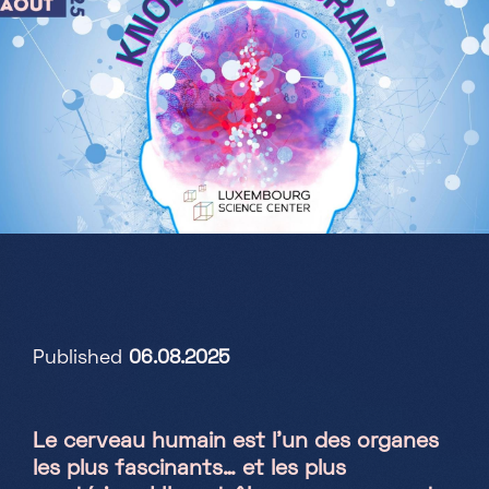
Partenaires
Projets
Jobs
FR
+352 28 83 99 1
reception@science-center.lu
Published
06.08.2025
1, rue John Ernest Dolibois
Go !
4573 Differdange
Luxembourg
Le cerveau humain est l’un des organes
Lundi - Vendredi
les plus fascinants… et les plus
9h-17h