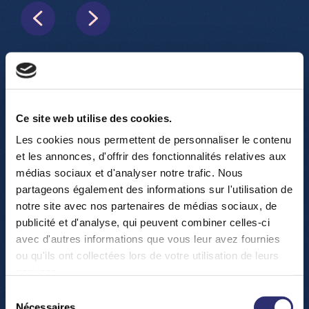
RESERVEZ VOS TICKETS !
Ce site web utilise des cookies.
Les cookies nous permettent de personnaliser le contenu
et les annonces, d'offrir des fonctionnalités relatives aux
médias sociaux et d'analyser notre trafic. Nous
AU PROGRAMME :
partageons également des informations sur l'utilisation de
WORKSHOP – Mind the brain by LCSB :
À quoi
notre site avec nos partenaires de médias sociaux, de
ressemble notre cerveau ? Que pouvons-nous
publicité et d'analyse, qui peuvent combiner celles-ci
avec d'autres informations que vous leur avez fournies
faire pour garantir la bonne santé de nos
ou qu'ils ont collectées lors de votre utilisation de leurs
neurones ? Découvrez quelques réponses à ces
services.
questions en assemblant un puzzle sur le
Sélection
cerveau et en participant à un jeu de société
Nécessaires