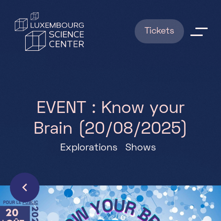
Aller au contenu principal
Tickets
Explorations
Shows
E
V
E
N
T
:
K
n
o
w
y
o
u
r
B
r
a
i
n
(
2
0
/
0
8
/
2
0
2
5
)
News
Explorations
Shows
RESERVATIONS
Infos pratiques
FAQ
Qui sommes nous ?