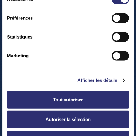
du
sur la prévention des maladies cérébrales.
consentement
Préférences
WORKSHOP – Wire the brain by SCIENTEENS
Statistiques
LAB
:
Notre cerveau est un organe fascinant.
Les neurones forment un réseau complexe qui
Marketing
fonctionne un peu comme un orchestre. Mais
que se passe-t-il si cet orchestre perd certains
de ses musiciens, comme c'est le cas dans la
Afficher les détails
maladie de Parkinson ? Découvrez à quelle
vitesse votre cerveau peut s'adapter à de
nouvelles situations, expérimentez les
Tout autoriser
symptômes des patients atteints de la maladie
de Parkinson et testez votre motricité fine.
Autoriser la sélection