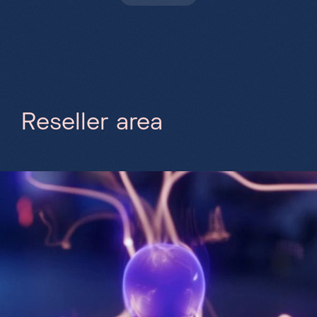
R
e
s
e
l
l
e
r
a
r
e
a