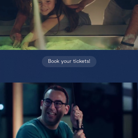
Partners
Projects
Jobs
EN
Book your tickets!
+352 28 83 99 1
reception@science-center.lu
1, rue John Ernest Dolibois
Go !
4573 Differdange
Luxembourg
Monday - Friday
9h-17h