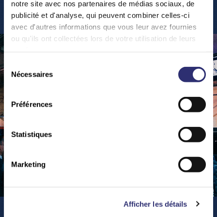
Y
o
u
r
E
v
e
n
t
s
notre site avec nos partenaires de médias sociaux, de
publicité et d'analyse, qui peuvent combiner celles-ci
avec d'autres informations que vous leur avez fournies
ou qu'ils ont collectées lors de votre utilisation de leurs
services.
Sélection
Nécessaires
du
consentement
Préférences
Statistiques
Marketing
Afficher les détails
Teambuilding & Business Events