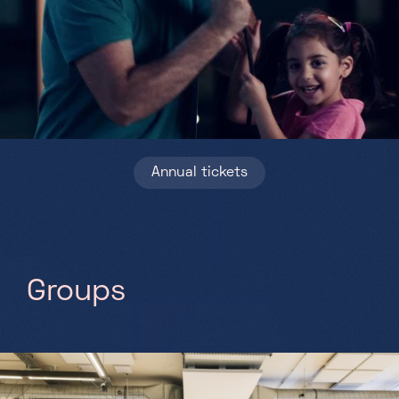
Saturday, Sunday & holidays
10h-18h
Annual tickets
G
r
o
u
p
s