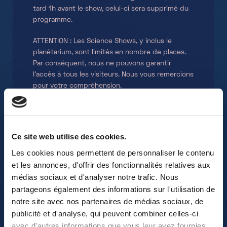
tard 1h avant le show, celui-ci sera supprimé du
programme.
ATTENTION : Les Science Shows, y inclus le
11:
planétarium, sont limités en nombre de places.
F
Par conséquent, nous ne pouvons garantir
l’accès à tous les visiteurs. Nous vous remercions
Ti
pour votre compréhension.
Chi
Ce site web utilise des cookies.
Les cookies nous permettent de personnaliser le contenu
11:
Un super endroit pour apprendre tout en
En
et les annonces, d'offrir des fonctionnalités relatives aux
M
ue,
s’amusant ! J'aime tellement cet endroit
pe
médias sociaux et d'analyser notre trafic. Nous
partageons également des informations sur l'utilisation de
que j'ai acheté un pass d'un an !
ch
Ti
notre site avec nos partenaires de médias sociaux, de
nel
Intéressant pour petits et grands, il
in
Flu
publicité et d'analyse, qui peuvent combiner celles-ci
divertira vos petits et grands-parents sur
re
avec d'autres informations que vous leur avez fournies