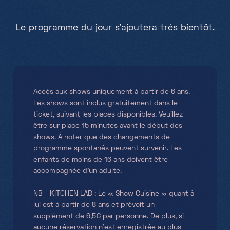
Le programme du jour s'ajoutera très bientôt.
09
Ex
Ti
Accès aux shows uniquement à partir de 6 ans.
Sh
Les shows sont inclus gratuitement dans le
ticket, suivant les places disponibles. Veuillez
être sur place 15 minutes avant le début des
shows. À noter que des changements de
programme spontanés peuvent survenir. Les
10:
enfants de moins de 16 ans doivent être
accompagnée d’un adulte.
H
NB - KITCHEN LAB : Le « Show Cuisine » quant à
Ti
lui est à partir de 8 ans et prévoit un
Ele
supplément de 6,5€ par personne. De plus, si
aucune réservation n’est enregistrée au plus