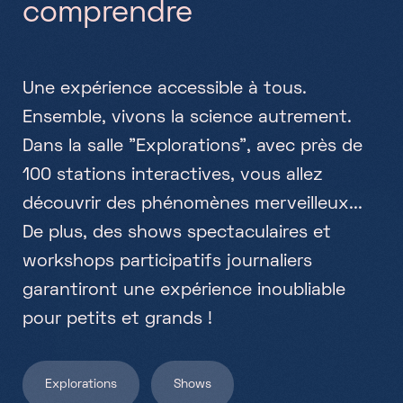
c
o
m
p
r
e
n
d
r
e
Samedi, Dimanche & jours fériés
10h-18h
U
n
e
e
x
p
é
r
i
e
n
c
e
a
c
c
e
s
s
i
b
l
e
à
t
o
u
s
.
E
n
s
e
m
b
l
e
,
v
i
v
o
n
s
l
a
s
c
i
e
n
c
e
a
u
t
r
e
m
e
n
t
.
D
a
n
s
l
a
s
a
l
l
e
"
E
x
p
l
o
r
a
t
i
o
n
s
"
,
a
v
e
c
p
r
è
s
d
e
1
0
0
s
t
a
t
i
o
n
s
i
n
t
e
r
a
c
t
i
v
e
s
,
v
o
u
s
a
l
l
e
z
d
é
c
o
u
v
r
i
r
d
e
s
p
h
é
n
o
m
è
n
e
s
m
e
r
v
e
i
l
l
e
u
x
.
.
.
D
e
p
l
u
s
,
d
e
s
s
h
o
w
s
s
p
e
c
t
a
c
u
l
a
i
r
e
s
e
t
w
o
r
k
s
h
o
p
s
p
a
r
t
i
c
i
p
a
t
i
f
s
j
o
u
r
n
a
l
i
e
r
s
g
a
r
a
n
t
i
r
o
n
t
u
n
e
e
x
p
é
r
i
e
n
c
e
i
n
o
u
b
l
i
a
b
l
e
p
o
u
r
p
e
t
i
t
s
e
t
g
r
a
n
d
s
!
Explorations
Shows