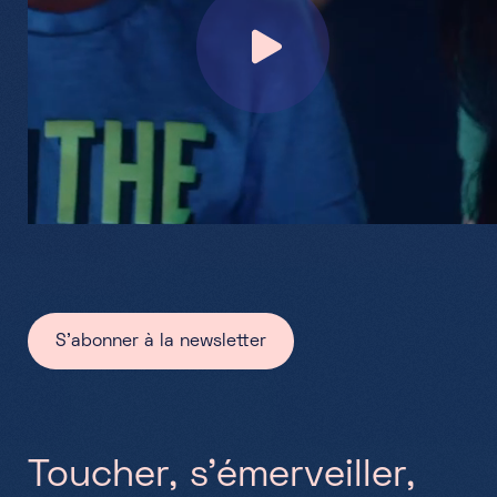
Partenaires
Projets
Jobs
FR
+352 28 83 99 1
reception@science-center.lu
S'abonner à la newsletter
1, rue John Ernest Dolibois
Go !
4573 Differdange
Luxembourg
Lundi - Vendredi
T
o
u
c
h
e
r
,
s
’
é
m
e
r
v
e
i
l
l
e
r
,
9h-17h