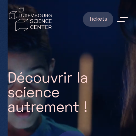
Aller au contenu principal
Tickets
Explorations
Shows
D
é
c
o
u
v
r
i
r
l
a
News
s
c
i
e
n
c
e
RESERVATIONS
a
u
t
r
e
m
e
n
t
!
Infos pratiques
FAQ
Qui sommes nous ?