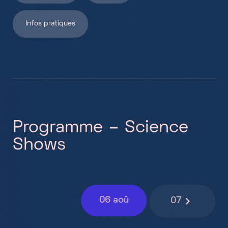
Infos pratiques
P
r
o
g
r
a
m
m
e
–
S
c
i
e
n
c
e
S
h
o
w
s
06
aoû
07