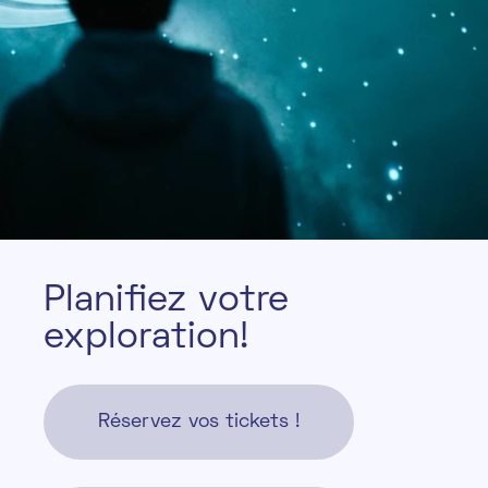
P
l
a
n
i
f
e
z
v
o
t
r
e
e
x
p
l
o
r
a
t
i
o
n
!
Réservez vos tickets !