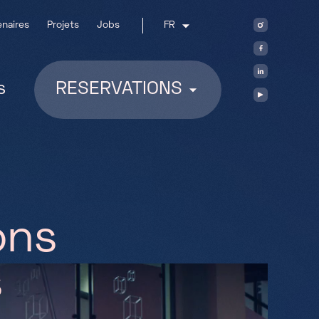
enaires
Projets
Jobs
FR
s
RESERVATIONS
o
n
s
s