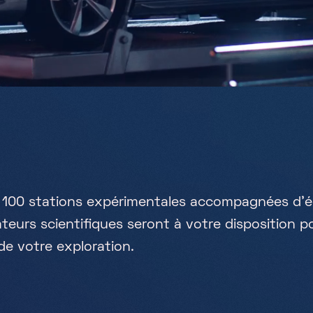
1
0
0
s
t
a
t
i
o
n
s
e
x
p
é
r
i
m
e
n
t
a
l
e
s
a
c
c
o
m
p
a
g
n
é
e
s
d
'
é
a
t
e
u
r
s
s
c
i
e
n
t
i
f
q
u
e
s
s
e
r
o
n
t
à
v
o
t
r
e
d
i
s
p
o
s
i
t
i
o
n
p
d
e
v
o
t
r
e
e
x
p
l
o
r
a
t
i
o
n
.