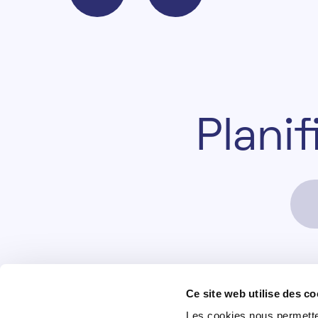
P
l
a
n
i
Ce site web utilise des co
+352 28 83 99 1
Lu
Les cookies nous permetten