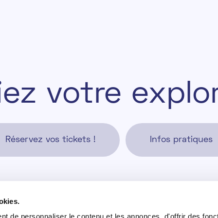
f
e
z
v
o
t
r
e
e
x
p
l
o
Réservez vos tickets !
Infos pratiques
okies.
ndi - Vendredi
Infos pratiques
t de personnaliser le contenu et les annonces, d'offrir des fonct