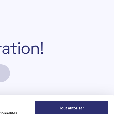
r
a
t
i
o
n
!
Tout autoriser
Projets
Explorations
ionnalités