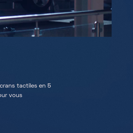
c
r
a
n
s
t
a
c
t
i
l
e
s
e
n
5
o
u
r
v
o
u
s