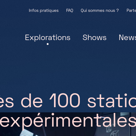
Infos pratiques
FAQ
Qui sommes nous ?
Part
Explorations
Shows
New
è
s
d
e
1
0
0
s
t
a
t
i
e
x
p
é
r
i
m
e
n
t
a
l
e