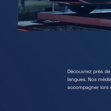
D
é
c
o
u
v
r
e
z
p
r
è
s
d
e
l
a
n
g
u
e
s
.
N
o
s
m
é
d
i
a
c
c
o
m
p
a
g
n
e
r
l
o
r
s