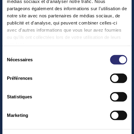
médias sociaux et d'analyser notre trafic. Nous
Informationen zu ESERO Luxembourg finden Sie
partageons également des informations sur l'utilisation de
hier:
http://www.esero.lu
notre site avec nos partenaires de médias sociaux, de
publicité et d'analyse, qui peuvent combiner celles-ci
avec d'autres informations que vous leur avez fournies
ou qu'ils ont collectées lors de votre utilisation de leurs
services.
Sélection
Nécessaires
du
consentement
Préférences
Statistiques
Marketing