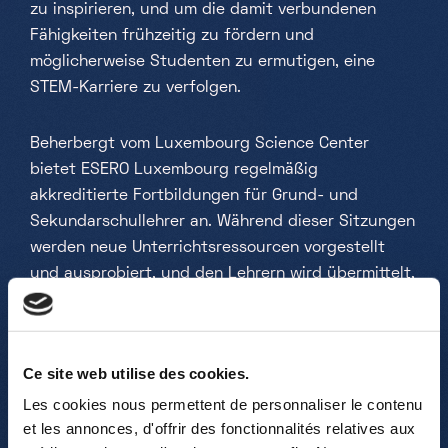
zu inspirieren, und um die damit verbundenen
Fähigkeiten frühzeitig zu fördern und
möglicherweise Studenten zu ermutigen, eine
STEM-Karriere zu verfolgen.
Beherbergt vom Luxembourg Science Center
bietet ESERO Luxembourg regelmäßig
akkreditierte Fortbildungen für Grund- und
Sekundarschullehrer an. Während dieser Sitzungen
werden neue Unterrichtsressourcen vorgestellt
und ausprobiert, und den Lehrern wird übermittelt,
wie der Weltaum zur Verbesserung des MINT-
Unterrichts genutzt werden kann. Die
Unterrichtsmaterialien basieren auf aktuellen
Ce site web utilise des cookies.
Themen der Weltraumforschung und ermöglichen
Les cookies nous permettent de personnaliser le contenu
es den Lehrern, den MINT-Unterricht spannend und
et les annonces, d'offrir des fonctionnalités relatives aux
interaktiv zu gestalten. Alle Lehrmittel und weitere