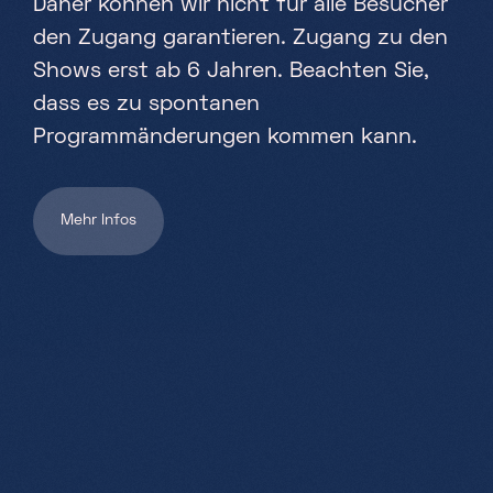
Daher können wir nicht für alle Besucher
Partners
den Zugang garantieren. Zugang zu den
Projekte
Shows erst ab 6 Jahren. Beachten Sie,
Jobs
dass es zu spontanen
Programmänderungen kommen kann.
DE
Mehr Infos
+352 28 83 99 1
reception@science-center.lu
1, rue John Ernest Dolibois
Go !
4573 Differdange
Luxembourg
Montag - Freitag
9h-17h