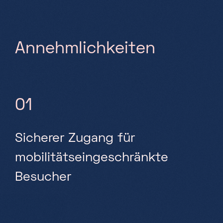
A
n
n
e
h
m
l
i
c
h
k
e
i
t
e
n
01
Sicherer Zugang für
mobilitätseingeschränkte
Besucher