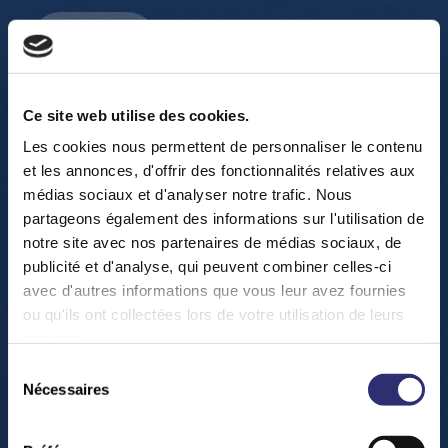
Hier buchen
Ce site web utilise des cookies.
Les cookies nous permettent de personnaliser le contenu
et les annonces, d'offrir des fonctionnalités relatives aux
médias sociaux et d'analyser notre trafic. Nous
partageons également des informations sur l'utilisation de
W
i
e
s
i
e
u
n
s
f
n
d
e
n
?
notre site avec nos partenaires de médias sociaux, de
publicité et d'analyse, qui peuvent combiner celles-ci
avec d'autres informations que vous leur avez fournies
ou qu'ils ont collectées lors de votre utilisation de leurs
services.
Sélection
Nécessaires
du
consentement