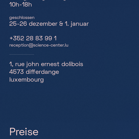
10h-18h
geschlossen
25-26 dezember & 1. januar
+352 28 83 99 1
reception@science-center.lu
1, rue john ernest dolibois
4573 differdange
luxembourg
P
r
e
i
s
e