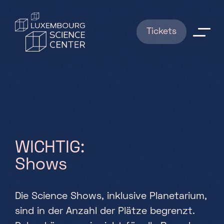
Direkt zum Inhalt
Tickets
Erkundungen
Shows
BUCHUNGEN
W
I
C
H
T
I
G
:
News
S
h
o
w
s
Praktische Infos
Die Science Shows, inklusive Planetarium,
FAQ
sind in der Anzahl der Plätze begrenzt.
Wer sind wir ?