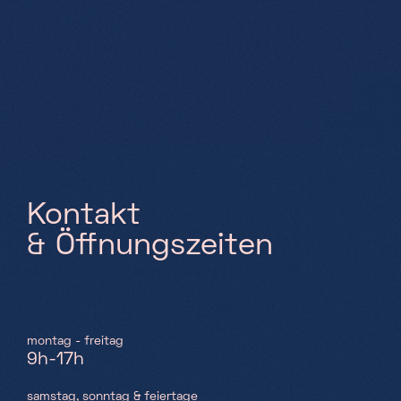
Samstag, Sonntag & Feiertage
10h-18h
K
o
n
t
a
k
t
&
Ö
f
n
u
n
g
s
z
e
i
t
e
n
montag - freitag
9h-17h
samstag, sonntag & feiertage