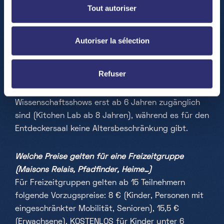
Tout autoriser
Ab welchem Alter
empfehlen Sie den Besuch des
Science Centers
Autoriser la sélection
Das LSC ist für alle Altersgruppen und Profile
geeignet. Unsere wissenschaftlichen Betreuer
Refuser
passen die Inhalte immer an die jeweilige Gruppe
an. Allerdings ist zu beachten, dass die
Wissenschaftsshows erst ab 6 Jahren zugänglich
sind (Kitchen Lab ab 8 Jahren), während es für den
Entdeckersaal keine Altersbeschränkung gibt.
Welche Preise gelten für eine Freizeitgruppe
(Maisons Relais, Pfadfinder, Heime…)
Für Freizeitgruppen gelten ab 15 Teilnehmern
folgende Vorzugspreise: 8 € (Kinder, Personen mit
eingeschränkter Mobilität, Senioren), 15,5 €
(Erwachsene), KOSTENLOS für Kinder unter 6