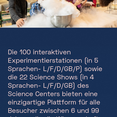
Partners
Projekte
Jobs
DE
Die 100 interaktiven
Experimentierstationen (in 5
Sprachen- L/F/D/GB/P) sowie
+352 28 83 99 1
reception@science-center.lu
die 22 Science Shows (in 4
Sprachen- L/F/D/GB) des
1, rue John Ernest Dolibois
Go !
4573 Differdange
Science Centers bieten eine
Luxembourg
einzigartige Plattform für alle
Montag - Freitag
Besucher zwischen 6 und 99
9h-17h