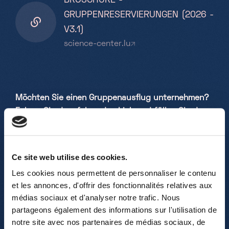
BROSCHÜRE -
GRUPPENRESERVIERUNGEN (2026 -
V3.1)
science-center.lu
Möchten Sie einen Gruppenausflug unternehmen?
Folgen Sie dem folgenden Link und füllen Sie das
Online-Formular aus. Oben finden Sie auch unsere
Broschüre mit allen nützlichen Informationen,
einschließlich Details zu unseren verschiedenen
Ce site web utilise des cookies.
Science Shows.
Les cookies nous permettent de personnaliser le contenu
et les annonces, d'offrir des fonctionnalités relatives aux
RESERVIERUNG: ->
ONLINE-
médias sociaux et d'analyser notre trafic. Nous
RESERVIERUNGSFORMULAR
<-
partageons également des informations sur l'utilisation de
notre site avec nos partenaires de médias sociaux, de