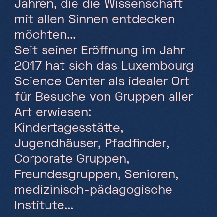
Jahren, die die Wissenschaft
mit allen Sinnen entdecken
Samstag, Sonntag & Feiertage
10h-18h
möchten...
Seit seiner Eröffnung im Jahr
2017 hat sich das Luxembourg
Science Center als idealer Ort
für Besuche von Gruppen aller
Art erwiesen:
Kindertagesstätte,
Jugendhäuser, Pfadfinder,
Corporate Gruppen,
Freundesgruppen, Senioren,
medizinisch-pädagogische
Institute...