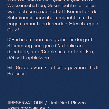
Wëssenschaften, Geschlechter an alles
Samedi, Dimanche & jours fériés
wat Iech soss nach afält ! Kommt an der
10h-18h
Schräinerei laanscht a maacht mat bei
engem erausfuerderenden & lëschtegen
Quiz !
D'Participatioun ass gratis, fir déi gutt
Stëmmung suergen d'Nathalie an
d'Isabelle, an d'Carole ass do fir all Fro,
déi sollt opbleiwen.
Bilt Gruppe vun 2–5 Leit a gewannt flott
Präisser ! !
#RESERVATIOUN
/ Limitéiert Plazen :