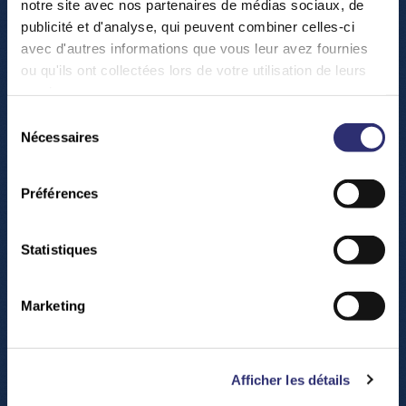
notre site avec nos partenaires de médias sociaux, de
publicité et d'analyse, qui peuvent combiner celles-ci
avec d'autres informations que vous leur avez fournies
ou qu'ils ont collectées lors de votre utilisation de leurs
services.
Organized by the RePublic Project (
Research Goes
Sélection
Public
)
Nécessaires
du
consentement
Brought to you by the
Luxembourg Science Center
Préférences
and Luxembourg Institute of Socio-Economic
Research
Statistiques
Supported by the
Fonds National de la Recherche,
Luxembourg (FNR)
& "Ministère fir Gläichstellung
Marketing
tëschent Fraen a Männer"
-> Am Kader vum internationalen Dach fir Fraen an
Meedercher an der Wëssenschaft
Afficher les détails