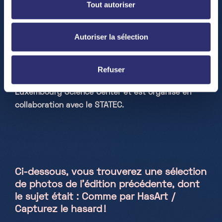
Tout autoriser
center.lu
Pour plus d'informations contactez nous à
Autoriser la sélection
la même adresse
A noter que ce concours a été lancé lors de la
Refuser
Journée de la Statistique 2022, le 22 octobre au
Luxembourg Science Center et est organisé en
collaboration avec le STATEC.
Ci-dessous, vous trouverez une sélection
de photos de l’édition précédente, dont
le sujet était : Comme par HasArt /
Capturez le hasard !