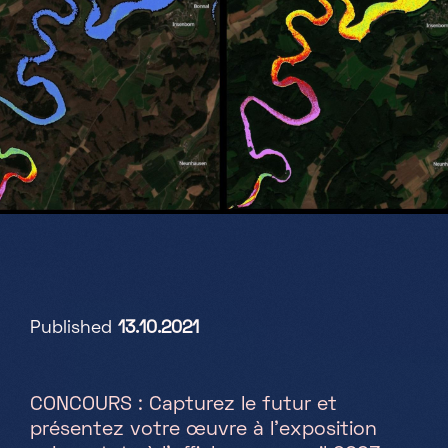
Partenaires
Projets
Jobs
FR
+352 28 83 99 1
reception@science-center.lu
Published
13.10.2021
1, rue John Ernest Dolibois
Go !
4573 Differdange
Luxembourg
CONCOURS : Capturez le futur et
Lundi - Vendredi
présentez votre œuvre à l’exposition
9h-17h