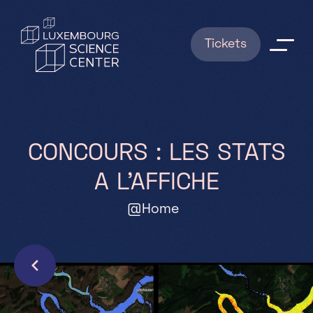
Aller au contenu principal
Tickets
Explorations
Shows
C
O
N
C
O
U
R
S
:
L
E
S
S
T
A
T
S
A
L
’
A
F
F
I
C
H
E
News
@Home
RESERVATIONS
Infos pratiques
FAQ
Qui sommes nous ?