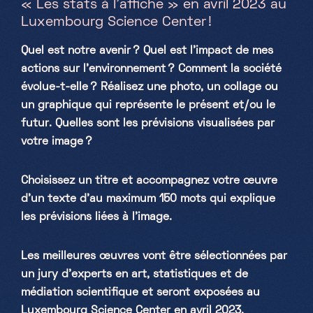
« Les stats à l’affiche » en avril 2023 au
Luxembourg Science Center !
Samedi, Dimanche & jours fériés
10h-18h
Quel est notre avenir ? Quel est l’impact de mes
actions sur l’environnement ? Comment la société
évolue-t-elle ? Réalisez une photo, un collage ou
un graphique qui représente le présent et/ou le
futur. Quelles sont les prévisions visualisées par
votre image ?
Choisissez un titre et accompagnez votre œuvre
d’un texte d’au maximum 150 mots qui explique
les prévisions liées à l’image.
Les meilleures œuvres vont être sélectionnées par
un jury d’experts en art, statistiques et de
médiation scientifique et seront exposées au
Luxembourg Science Center en avril 2023.